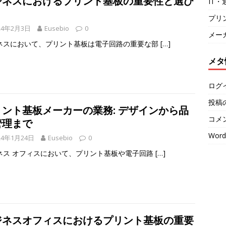
ジネスにおけるプリント基板の重要性と選び
IT
プリ
24年2月3日
Eusebio
0
メー
ネスにおいて、プリント基板は電子回路の重要な部
[…]
メタ
ログ
投稿
リント基板メーカーの業務: デザインから品
コメ
管理まで
Word
24年1月24日
Eusebio
0
ネス オフィスにおいて、プリント基板や電子回路
[…]
ジネスオフィスにおけるプリント基板の重要