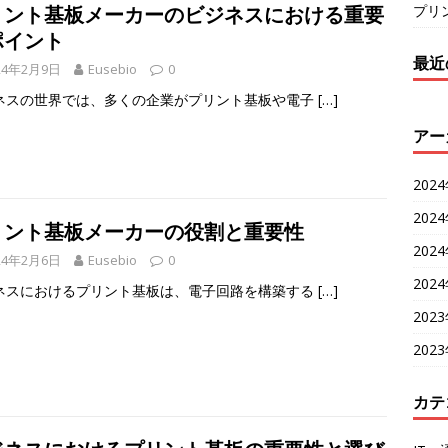
プリ
リント基板メーカーのビジネスにおける重要
ポイント
最近
24年2月9日
Eusebio
0
ネスの世界では、多くの企業がプリント基板や電子
[…]
アー
202
202
リント基板メーカーの役割と重要性
202
24年2月6日
Eusebio
0
202
ネスにおけるプリント基板は、電子回路を構築する
[…]
202
202
カテ