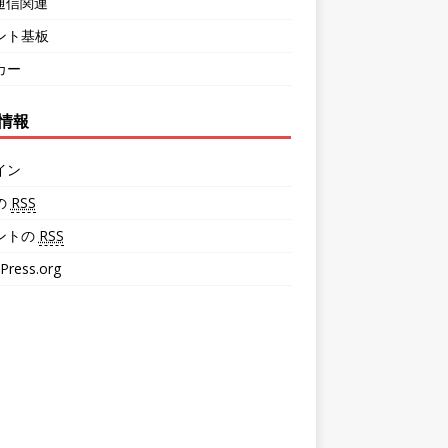
・通信関連
ント基板
カー
情報
イン
の
RSS
ントの
RSS
Press.org