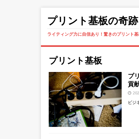
プリント基板の奇跡
ライティング力に自信あり！驚きのプリント基
プリント基板
プ
貢
20
ビジ