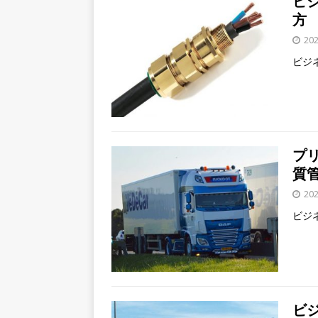
ビ
方
20
ビジ
プ
質
20
ビジ
ビ