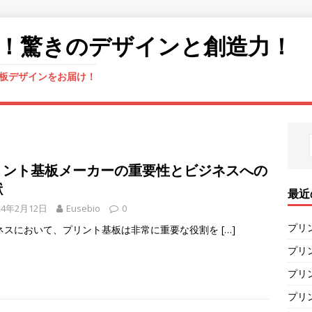
！驚きのデザインと創造力！
板デザインをお届け！
リント基板メーカーの重要性とビジネスへの
献
最近
24年2月12日
Eusebio
0
プリ
ネスにおいて、プリント基板は非常に重要な役割を
[…]
プリ
プリ
プリ