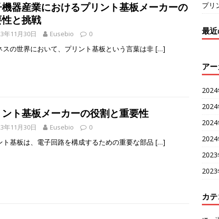
プリ
子機器産業におけるプリント基板メーカーの
要性と挑戦
最近
23年11月30日
Eusebio
0
ネスの世界において、プリント基板という言葉は非
[…]
アー
202
202
リント基板メーカーの役割と重要性
202
23年11月30日
Eusebio
0
202
ント基板は、電子回路を構成するための重要な部品
[…]
202
202
カテ