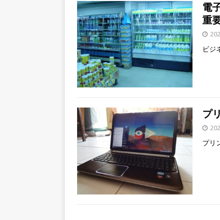
電
重
20
ビジ
プ
20
プリ