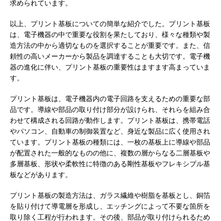
求められています。
以上、プリント基板についての簡単な紹介でした。プリント基板
は、電子機器の中で重要な役割を果たしており、様々な種類や製
造方法の中から適切なものを選択することが重要です。また、信
頼性の高いメーカーから製品を調達することも大切です。電子機
器の進化に伴い、プリント基板の重要性はますます高まっていま
す。
プリント基板は、電子機器内の電子回路を支えるための重要な部
品です。導線や部品の取り付け部分が設けられ、それらを組み合
わせて構成される回路が動作します。プリント基板は、携帯電話
やパソコン、自動車の制御装置など、身近な製品に広く使用され
ています。プリント基板の種類には、一枚の基板上に導線や部品
が配置された一般的なものの他に、複数の層からなる二層基板や
多層基板、形状や柔軟性に特徴のある剛性基板やフレキシブル基
板などがあります。
プリント基板の製造方法は、ガラス繊維や樹脂を基板とし、銅箔
を貼り付けて導電層を形成し、エッチングによって不要な箇所を
取り除く工程が行われます。その後、部品が取り付けられるため