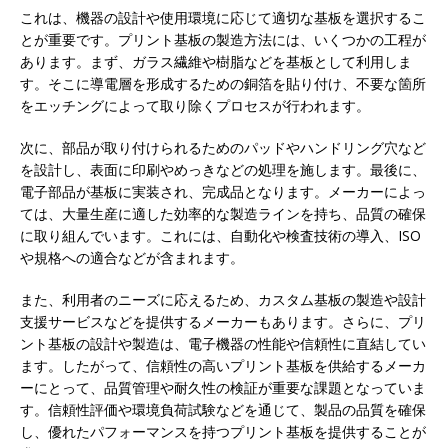
これは、機器の設計や使用環境に応じて適切な基板を選択するこ
とが重要です。プリント基板の製造方法には、いくつかの工程が
あります。まず、ガラス繊維や樹脂などを基板として利用しま
す。そこに導電層を形成するための銅箔を貼り付け、不要な箇所
をエッチングによって取り除くプロセスが行われます。
次に、部品が取り付けられるためのパッドやハンドリング穴など
を設計し、表面に印刷やめっきなどの処理を施します。最後に、
電子部品が基板に実装され、完成品となります。メーカーによっ
ては、大量生産に適した効率的な製造ラインを持ち、品質の確保
に取り組んでいます。これには、自動化や検査技術の導入、ISO
や規格への適合などが含まれます。
また、利用者のニーズに応えるため、カスタム基板の製造や設計
支援サービスなどを提供するメーカーもあります。さらに、プリ
ント基板の設計や製造は、電子機器の性能や信頼性に直結してい
ます。したがって、信頼性の高いプリント基板を供給するメーカ
ーにとって、品質管理や耐久性の検証が重要な課題となっていま
す。信頼性評価や環境負荷試験などを通じて、製品の品質を確保
し、優れたパフォーマンスを持つプリント基板を提供することが