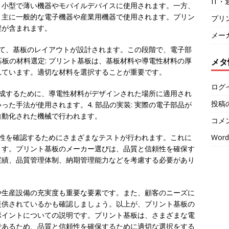
IT
、小型で薄い機器やモバイルデバイスに使用されます。一方、
、主に一般的な電子機器や産業用機器で使用されます。プリン
プリ
程が含まれます。
メー
づいて、基板のレイアウトが設計されます。この段階で、電子部
基板の材料選定: プリント基板は、基板材料や導電性材料の厚
メタ
れています。適切な材料を選択することが重要です。
ログ
を形成するために、導電性材料がデザインされた場所に適用され
投稿
た手法が使用されます。4. 部品の実装: 実際の電子部品が
自動化された機械で行われます。
コメ
Word
信頼性を確認するためにさまざまなテストが行われます。これに
ます。プリント基板のメーカー選びは、品質と信頼性を確保す
実績、品質管理体制、納期管理能力などを考慮する必要があり
や生産設備の充実度も重要な要素です。また、顧客のニーズに
提供されているかも確認しましょう。以上が、プリント基板の
ポイントについての説明です。プリント基板は、さまざまな電
であるため、品質と信頼性を確保するために適切な選択をする