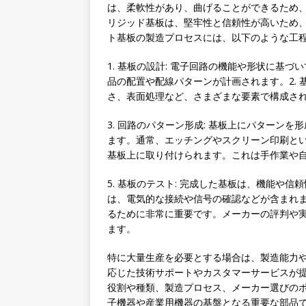
は、柔軟性があり、曲げることができるため
リジッド基板は、堅牢性と信頼性が高いため
ト基板の製造プロセスには、以下のような工
1. 基板の設計: 電子回路の機能や形状に基
品の配置や配線パターンが計画されます。2. 
さ、表面処理など、さまざまな要素で構成さ
3. 回路のパターン形成: 基板上にパターン
ます。通常、エッチングやスクリーン印刷といっ
基板上に取り付けられます。これは手作業や
5. 基板のテスト: 完成した基板は、機能や
は、電気的な接続や信号の確認などが含まれ
るために非常に重要です。メーカーの評判や
ます。
特に大量生産を必要とする場合は、製造能力
応じた技術サポートやカスタマーサービスが
役割や種類、製造プロセス、メーカー選びの
子機器や産業用機器の基盤となる重要な部品