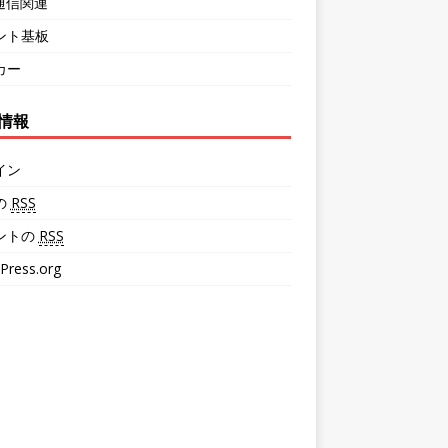
・通信関連
ント基板
カー
情報
イン
の
RSS
ントの
RSS
Press.org