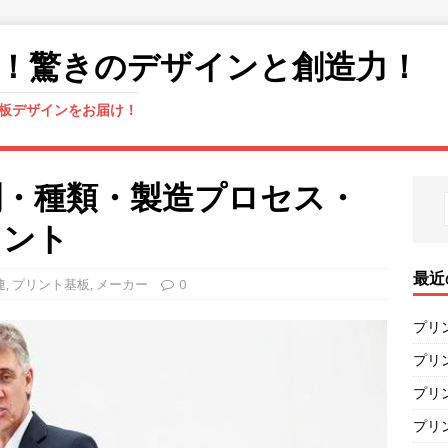
！驚きのデザインと創造力！
板デザインをお届け！
割・種類・製造プロセス・
イント
最近
連
,
プリント基板
,
メーカー
0
プリ
プリ
プリ
プリ