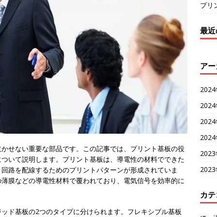
プリ
最近
アー
202
202
202
202
欠かせない重要な部品です。
この記事では、プリント基板の役
202
について説明します。プリント基板は、導電性の材料でできた
202
、回路を配線するためのプリントパターンが形成されていま
の薄膜などの導電性材料で覆われており、電気信号を効率的に
カテ
ジッド基板の2つのタイプに分けられます。フレキシブル基板