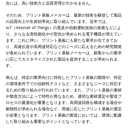
合には、高い技術力と品質管理が欠かせません。
そのため、プリント基板メーカーは、最新の技術を駆使して製品
の品質向上や生産効率化に取り組んでいます。近年では、
IoT（Internet of Things）の普及や自動運転技術の発展などによ
り、さらなる高性能化や小型化が求められる電子機器が増えてい
ます。これに伴い、プリント基板にも新たな要求が出てきてお
り、高速伝送や高周波対応などのニーズに応えるための研究開発
が進められています。プリント基板メーカーは、顧客からの要求
に応じてカスタマイズされた製品を提供することが求められま
す。
例えば、特定の業界向けに特化したプリント基板の開発や、特定
の環境条件下での信頼性テストなど、さまざまなニーズに対応す
るための取り組みが行われています。また、プリント基板の素材
や製造方法によって特性が異なるため、適切な素材選定や製造プ
ロセスの最適化が重要となります。高周波回路を構成する場合や
耐熱性が求められる場合など、用途に応じたプリント基板の選定
が必要となります。プリント基板の製造においては、環境に配慮
した取り組みも重要なポイントとなっています。